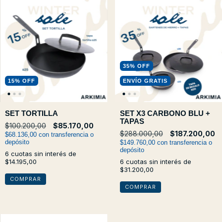
35
%
OFF
15
%
OFF
ENVÍO GRATIS
SET TORTILLA
SET X3 CARBONO BLU +
TAPAS
$100.200,00
$85.170,00
$288.000,00
$187.200,00
$68.136,00
con
transferencia o
depósito
$149.760,00
con
transferencia o
depósito
6
cuotas sin interés de
$14.195,00
6
cuotas sin interés de
$31.200,00